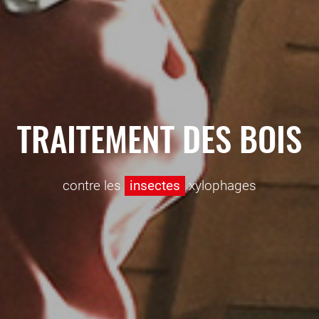
TRAITEMENT DES BOIS
contre les
insectes
xylophages