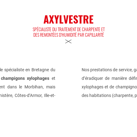
AXYLVESTRE
SPÉCIALISTE DU TRAITEMENT DE CHARPENTE ET
DES REMONTÉES D’HUMIDITÉ PAR CAPILLARITÉ
le spécialiste en Bretagne du
Nos prestations de service, 
s
champigons xylophages
et
d’éradiquer de manière défin
ment dans le Morbihan, mais
xylophages et de champignon
tère, Côtes-d’Armor, Ille-et-
des habitations (charpente, pl